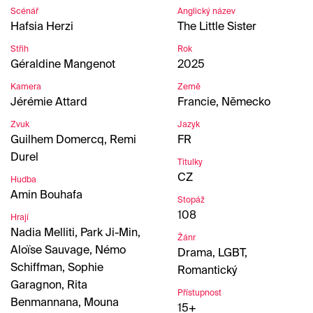
Scénář
Anglický název
Hafsia Herzi
The Little Sister
Střih
Rok
Géraldine Mangenot
2025
Kamera
Země
Jérémie Attard
Francie, Německo
Zvuk
Jazyk
Guilhem Domercq, Remi
FR
Durel
Titulky
CZ
Hudba
Amin Bouhafa
Stopáž
108
Hrají
Nadia Melliti, Park Ji-Min,
Žánr
Aloïse Sauvage, Némo
Drama, LGBT,
Schiffman, Sophie
Romantický
Garagnon, Rita
Přístupnost
Benmannana, Mouna
15+