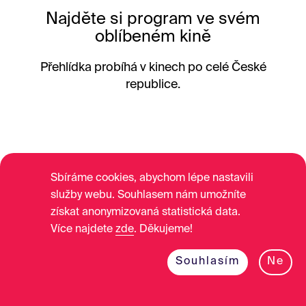
Najděte si program ve svém
oblíbeném kině
Přehlídka probíhá v kinech po celé České
republice.
Sbíráme cookies, abychom lépe nastavili
Vyberte kino
služby webu. Souhlasem nám umožníte
získat anonymizovaná statistická data.
Více najdete
zde
. Děkujeme!
Progam kina je prázdný.
Souhlasím
Ne