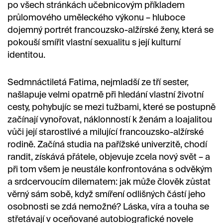
po všech stránkách učebnicovým příkladem
průlomového uměleckého výkonu – hluboce
dojemný portrét francouzsko-alžírské ženy, která se
pokouší smířit vlastní sexualitu s její kulturní
identitou.
Sedmnáctiletá Fatima, nejmladší ze tří sester,
našlapuje velmi opatrně při hledání vlastní životní
cesty, pohybujíc se mezi tužbami, které se postupně
začínají vynořovat, náklonností k ženám a loajalitou
vůči její starostlivé a milující francouzsko-alžírské
rodině. Začíná studia na pařížské univerzitě, chodí
randit, získává přátele, objevuje zcela nový svět – a
při tom všem je neustále konfrontována s odvěkým
a srdcervoucím dilematem: jak může člověk zůstat
věrný sám sobě, když smíření odlišných částí jeho
osobnosti se zdá nemožné? Láska, víra a touha se
střetávají v oceňované autobiografické novele